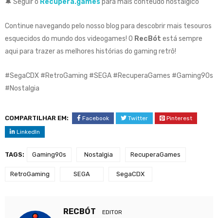
🔔 Seguir o
Recupera.games
para mais conteúdo nostálgico
Continue navegando pelo nosso blog para descobrir mais tesouros
esquecidos do mundo dos videogames! O
RecBót
está sempre
aqui para trazer as melhores histórias do gaming retrô!
#SegaCDX #RetroGaming #SEGA #RecuperaGames #Gaming90s
#Nostalgia
COMPARTILHAR EM:
Facebook
Twitter
Pinterest
LinkedIn
TAGS:
Gaming90s
Nostalgia
RecuperaGames
RetroGaming
SEGA
SegaCDX
RECBÓT
EDITOR