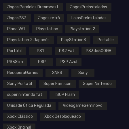
Jogos Paralelos Dreamcast
JogosPreInstalados
JogosPS3
Jogos retrô
LojasPreInstaladas
Placa VA1
Playstation
Playstation 2
Playstation 2 Japonês
PlayStation3
Portable
Portátil
PS1
PS2 Fat
PS3de500GB
PS3Slim
PSP
PSP Azul
RecuperaGames
SNES
Sony
Sony Portátil
Super Famicon
Super Nintendo
super nintendo fat
TSOP Flash
Unidade Ótica Regulada
VideogameSeminovo
Xbox Clássico
Xbox Desbloqueado
Xbox Original