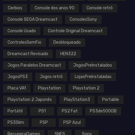
Cerbios
Console dos anos 90
Console retrô
Console SEGA Dreamcast
ConsolesSony
Console Usado
Controle Original Dreamcast
ControlesSemFio
Desbloqueado
Dreamcast Revisado
HEN322
Jogos Paralelos Dreamcast
JogosPreInstalados
JogosPS3
Jogos retrô
LojasPreInstaladas
Placa VA1
Playstation
Playstation 2
Playstation 2 Japonês
PlayStation3
Portable
Portátil
PS1
PS2 Fat
PS3de500GB
PS3Slim
PSP
PSP Azul
RecuperaGames
SNES
Sony