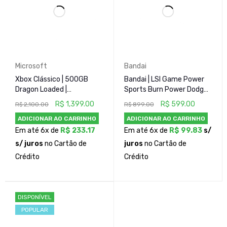
Microsoft
Bandai
Xbox Clássico | 500GB
Bandai | LSI Game Power
Dragon Loaded |
Sports Burn Power Dodge
Desbloqueado TSOP Flash
1992
R$
1,399.00
R$
599.00
R$
2,100.00
R$
899.00
+ Cerbios | 2 Controles (1
ADICIONAR AO CARRINHO
ADICIONAR AO CARRINHO
Original + 1 Paralelo)
Em até 6x de
R$
233.17
Em até 6x de
R$
99.83
s/
s/ juros
no Cartão de
juros
no Cartão de
Crédito
Crédito
DISPONÍVEL
POPULAR