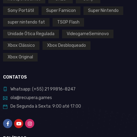
Sony Portátil
Super Famicon
Super Nintendo
super nintendo fat
TSOP Flash
Unidade Ótica Regulada
VideogameSeminovo
Xbox Clássico
Xbox Desbloqueado
Xbox Original
CONTATOS
Whatsapp:
(+55)
21 99816-8247
ola@recupera.games
De Segunda à Sexta: 9:00 até 17:00