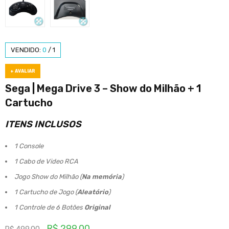
VENDIDO:
0
/
1
+ AVALIAR
Sega | Mega Drive 3 – Show do Milhão + 1
Cartucho
ITENS INCLUSOS
1 Console
1 Cabo de Video RCA
Jogo Show do Milhão (
Na memória
)
1 Cartucho de Jogo (
Aleatório
)
1 Controle de 6 Botões
Original
R$
299.00