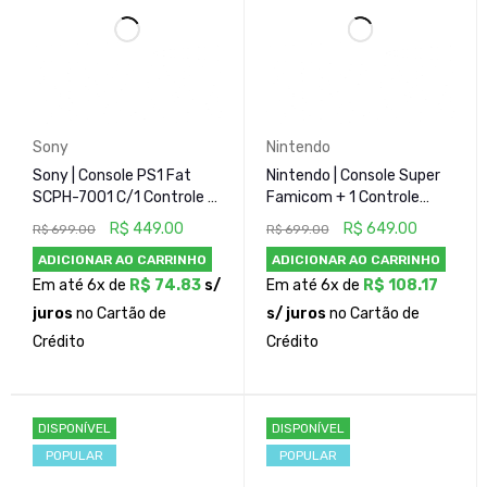
Sony
Nintendo
Sony | Console PS1 Fat
Nintendo | Console Super
SCPH-7001 C/1 Controle -
Famicom + 1 Controle
Desbloqueado
Original
R$
449.00
R$
649.00
R$
699.00
R$
699.00
ADICIONAR AO CARRINHO
ADICIONAR AO CARRINHO
Em até 6x de
R$
74.83
s/
Em até 6x de
R$
108.17
juros
no Cartão de
s/ juros
no Cartão de
Crédito
Crédito
DISPONÍVEL
DISPONÍVEL
POPULAR
POPULAR