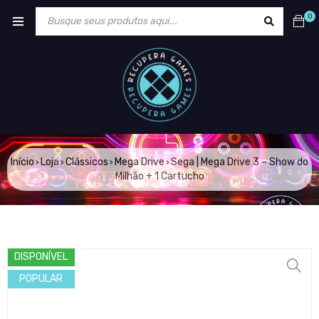
0
Início
Loja
Clássicos
Mega Drive
Sega | Mega Drive 3 – Show do
›
›
›
›
Milhão + 1 Cartucho
DISPONÍVEL
POPULAR