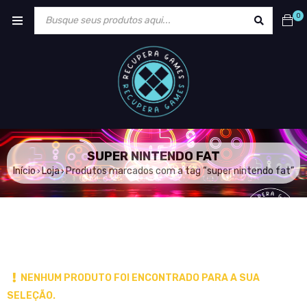
0
SUPER NINTENDO FAT
Início
Loja
Produtos marcados com a tag “super nintendo fat”
›
›
NENHUM PRODUTO FOI ENCONTRADO PARA A SUA
SELEÇÃO.