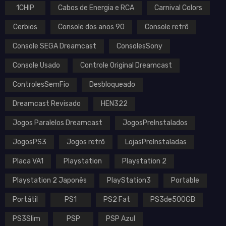
1CHIP
Cabos de Energia e RCA
Carnival Colors
Cerbios
Console dos anos 90
Console retrô
Console SEGA Dreamcast
ConsolesSony
Console Usado
Controle Original Dreamcast
ControlesSemFio
Desbloqueado
Dreamcast Revisado
HEN322
Jogos Paralelos Dreamcast
JogosPreInstalados
JogosPS3
Jogos retrô
LojasPreInstaladas
Placa VA1
Playstation
Playstation 2
Playstation 2 Japonês
PlayStation3
Portable
Portátil
PS1
PS2 Fat
PS3de500GB
PS3Slim
PSP
PSP Azul