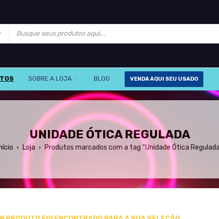
UTOS
SOBRE A LOJA
BLOG
VENDA AQUI SEU USADO
UNIDADE ÓTICA REGULADA
nício
Loja
Produtos marcados com a tag “Unidade Ótica Regulada
›
›
M PRODUTO FOI ENCONTRADO PARA A SUA SELEÇÃO.