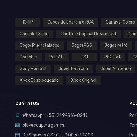
1CHIP
Cabos de Energia e RCA
Carnival Colors
Console Usado
Controle Original Dreamcast
Con
JogosPreInstalados
JogosPS3
Jogos retrô
Portable
Portátil
PS1
PS2 Fat
P
Sony Portátil
Super Famicon
Super Nintendo
Xbox Desbloqueado
Xbox Original
CONTATOS
PO
Whatsapp:
(+55)
21 99816-8247
Pol
ola@recupera.games
Ter
De Segunda à Sexta: 9:00 até 17:00
Pol