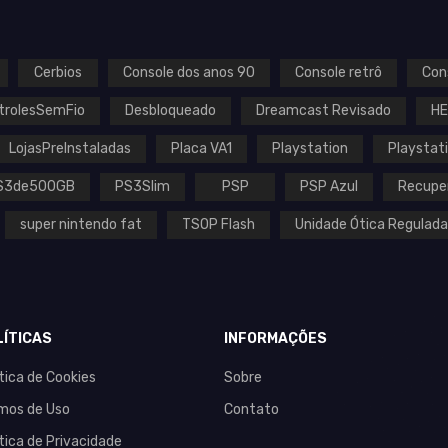
Cerbios
Console dos anos 90
Console retrô
Con
trolesSemFio
Desbloqueado
Dreamcast Revisado
H
LojasPreInstaladas
Placa VA1
Playstation
Playstat
S3de500GB
PS3Slim
PSP
PSP Azul
Recupe
super nintendo fat
TSOP Flash
Unidade Ótica Regulada
LÍTICAS
INFORMAÇÕES
ítica de Cookies
Sobre
mos de Uso
Contato
ítica de Privacidade