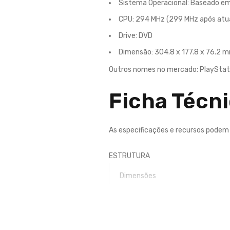
Sistema Operacional:
Baseado em
CPU:
294 MHz (299 MHz após atua
Drive:
DVD
Dimensão:
304.8 x 177.8 x 76.2 
Outros nomes no mercado: PlayStati
Ficha Técn
As especificações e recursos podem v
ESTRUTURA
Dimensões
Peso