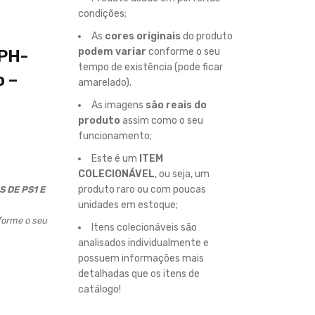
condições;
As
cores originais
do produto
podem variar
conforme o seu
CPH-
tempo de existência (pode ficar
 –
amarelado).
As imagens
são reais do
produto
assim como o seu
funcionamento;
Este é um
ITEM
COLECIONÁVEL
, ou seja, um
produto raro ou com poucas
 DE PS1 E
unidades em estoque;
orme o seu
Itens colecionáveis são
analisados individualmente e
possuem informações mais
detalhadas que os itens de
catálogo!