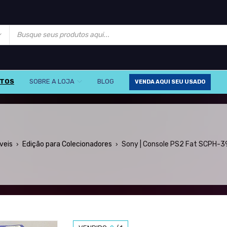
UTOS
SOBRE A LOJA
BLOG
VENDA AQUI SEU USADO
veis
Edição para Colecionadores
Sony | Console PS2 Fat SCPH-3
›
›