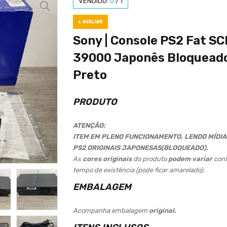
VENDIDO:
0
/
1
+ AVALIAR
Sony | Console PS2 Fat S
39000 Japonês Bloqueado
Preto
PRODUTO
ATENÇÃO:
ITEM EM PLENO FUNCIONAMENTO, LENDO MÍDIAS
PS2 ORIGINAIS JAPONESAS(BLOQUEADO).
As
cores originais
do produto
podem variar
conf
tempo de existência (pode ficar amarelado).
EMBALAGEM
Acompanha embalagem
original.