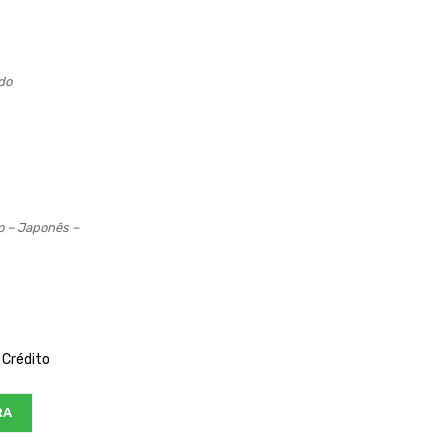
do
o – Japonês –
 Crédito
RA