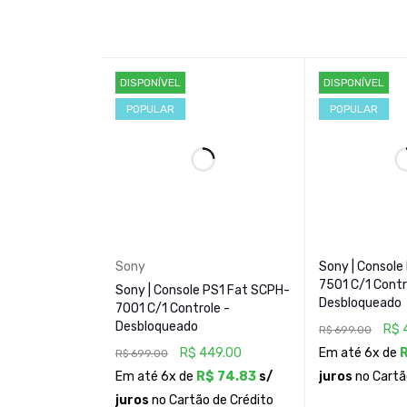
PLATAFORMA
Sistema operacional
DISPONÍVEL
DISPONÍVEL
POPULAR
POPULAR
CPU
GPU
CONTEÚDO DA EMBALAGEM
Sony
Sony | Console
7501 C/1 Contro
Itens
Joystick (DualSho
Sony | Console PS1 Fat SCPH-
Desbloqueado
7001 C/1 Controle -
Desbloqueado
R$
R$
699.00
R$
449.00
Em até 6x de
R$
699.00
ESPECIFICAÇÕES
Em até 6x de
R$
74.83
s/
juros
no Cartã
juros
no Cartão de Crédito