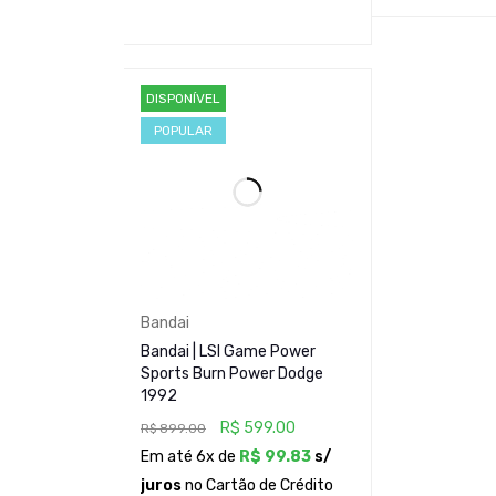
Drive
ADICIONAR AO
ADICIONAR AO CARRINHO
VER
Resolução máxima
DISPONÍVEL
POPULAR
CONEXÕES
Rede cabeada
Áudio
Portas
Bandai
Bandai | LSI Game Power
Sports Burn Power Dodge
1992
MEMÓRIA
R$
599.00
R$
899.00
Em até 6x de
R$
99.83
s/
RAM
juros
no Cartão de Crédito