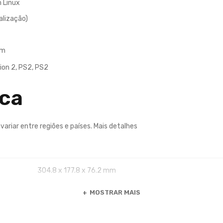
 Linux
lização)
mm
on 2, PS2, PS2
ica
ariar entre regiões e países.
Mais detalhes
304.8 x 177.8 x 76.2 mm
MOSTRAR MAIS
2.2 kg