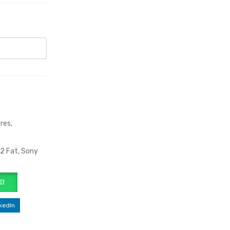
ores
,
2 Fat
,
Sony
E!
kedIn