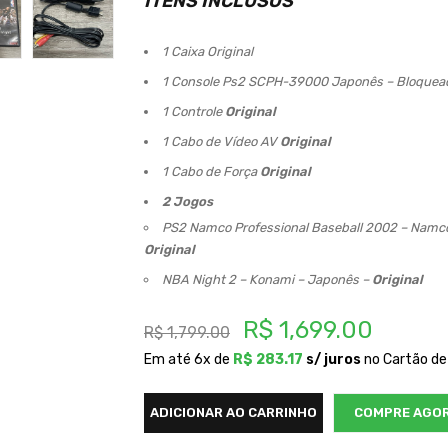
ITENS INCLUSOS
1 Caixa Original
1 Console Ps2 SCPH-39000 Japonês – Bloquea
1 Controle
Original
1 Cabo de Vídeo AV
Original
1 Cabo de Força
Original
2 Jogos
PS2 Namco Professional Baseball 2002 – Namc
Original
NBA Night 2 – Konami – Japonês –
Original
R$
1,699.00
R$
1,799.00
Em até 6x de
R$
283.17
s/ juros
no Cartão de
ADICIONAR AO CARRINHO
COMPRE AGO