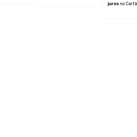
DVD
juros
no Cartã
 CARRINHO
VER
ADICIONAR AO CARRINHO
VER
1280 ×1024 pixels
ADICIONAR AO
Sim – RJ-45
Estéreo
2x USB 1.1, rede, irDA e 2 conexões para joysticks
32 MB