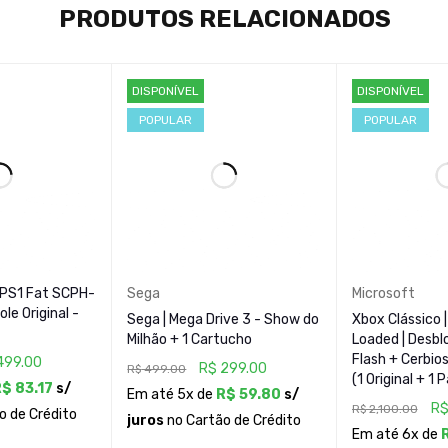
PRODUTOS RELACIONADOS
Baseado em Linux
DISPONÍVEL
DISPONÍVEL
POPULAR
POPULAR
294 MHz (299 MHz após atualização)
147 MHz (4 MB de memória dedicada)
 PS1 Fat SCPH-
Sega
Microsoft
le Original -
rk 2), cabo de vídeo, cabo de força, manuais
Sega | Mega Drive 3 - Show do
Xbox Clássico
Milhão + 1 Cartucho
Loaded | Desb
Flash + Cerbios
499.00
R$
299.00
R$
499.00
(1 Original + 1 P
R$
83.17
s/
Em até 5x de
R$
59.80
s/
R
R$
2,100.00
o de Crédito
juros
no Cartão de Crédito
Em até 6x de