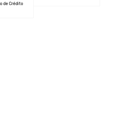
o de Crédito
ADICIONAR AO CARRINHO
VER
 CARRINHO
VER