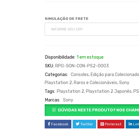
SIMULAÇÃO DE FRETE
Disponibilidade:
1 em estoque
SKU:
RPG-SON-CON-PS2-0003
Categorias:
Consoles
,
Edição para Colecionad
Playstation 2
,
Raros e Colecionáveis
,
Sony
Tags:
Playstation 2
,
Playstation 2 Japonês
,
PS
Marcas:
Sony
DÚVIDAS NESTE PRODUTO? NOS CHAM
Facebook
Twitter
Pinterest
Lin