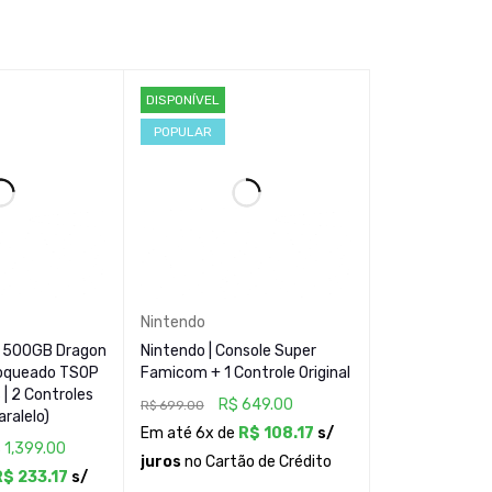
DISPONÍVEL
POPULAR
Nintendo
 | 500GB Dragon
Nintendo | Console Super
loqueado TSOP
Famicom + 1 Controle Original
 | 2 Controles
R$
649.00
R$
699.00
aralelo)
Em até 6x de
R$
108.17
s/
$
1,399.00
juros
no Cartão de Crédito
R$
233.17
s/