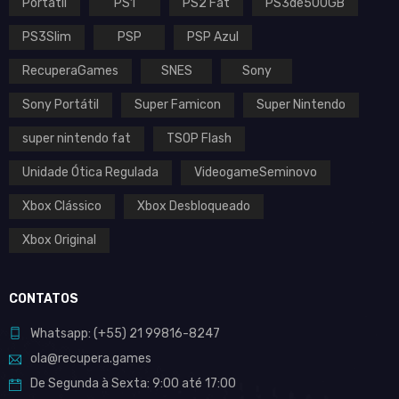
Portátil
PS1
PS2 Fat
PS3de500GB
PS3Slim
PSP
PSP Azul
RecuperaGames
SNES
Sony
Sony Portátil
Super Famicon
Super Nintendo
super nintendo fat
TSOP Flash
Unidade Ótica Regulada
VideogameSeminovo
Xbox Clássico
Xbox Desbloqueado
Xbox Original
CONTATOS
Whatsapp:
(+55)
21 99816-8247
ola@recupera.games
De Segunda à Sexta: 9:00 até 17:00