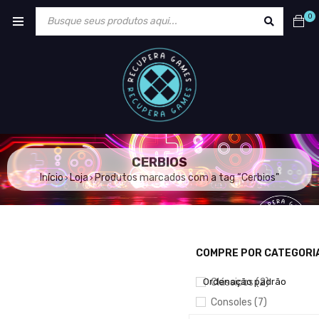
0
CERBIOS
Início
Loja
Produtos marcados com a tag “Cerbios”
›
›
COMPRE POR CATEGORI
MOSTRAR APENAS PRODU
Ordenação padrão
Clássicos (2)
Consoles (7)