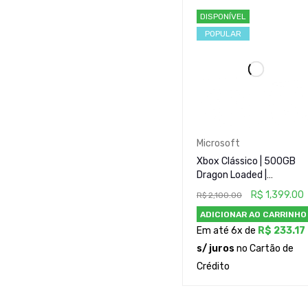
Jogos (1)
DISPONÍVEL
Microsoft (1)
POPULAR
Nintendo (1)
Portáteis (0)
Raros e Colecionáveis (
Sony (3)
PREÇO
Microsoft
Xbox Clássico | 500GB
Dragon Loaded |
Desbloqueado TSOP Flas
R$
1,399.00
R$
2,100.00
+ Cerbios | 2 Controles (1
ADICIONAR AO CARRINHO
Original + 1 Paralelo)
CONDIÇÃO
Em até 6x de
R$
233.17
s/ juros
no Cartão de
Crédito
ESTADO