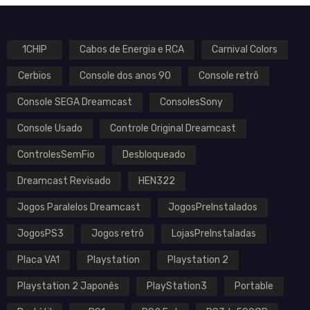
1CHIP
Cabos de Energia e RCA
Carnival Colors
Cerbios
Console dos anos 90
Console retrô
VOLTAGEM
Console SEGA Dreamcast
ConsolesSony
Console Usado
Controle Original Dreamcast
ControlesSemFio
Desbloqueado
MARCA
Dreamcast Revisado
HEN322
Atari
Jogos Paralelos Dreamcast
JogosPreInstalados
Bandai
MD
JogosPS3
Jogos retrô
LojasPreInstaladas
Microsoft
Placa VA1
Playstation
Playstation 2
Nintendo
Sega
Playstation 2 Japonês
PlayStation3
Portable
Sony