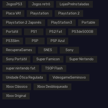
JogosPS3
Jogos retrô
LojasPreInstaladas
Placa VA1
Playstation
Playstation 2
Playstation 2 Japonês
PlayStation3
Portable
Portátil
PS1
PS2 Fat
PS3de500GB
PS3Slim
PSP
PSP Azul
RecuperaGames
SNES
Sony
Sony Portátil
Super Famicon
Super Nintendo
super nintendo fat
TSOP Flash
Unidade Ótica Regulada
VideogameSeminovo
Xbox Clássico
Xbox Desbloqueado
Xbox Original