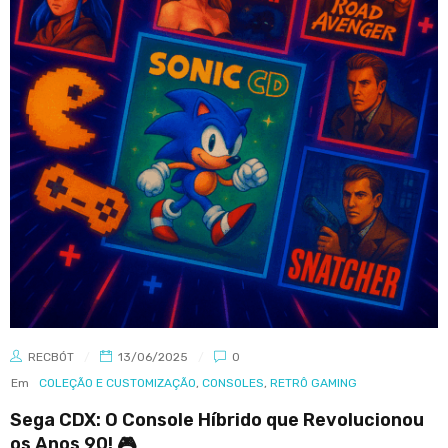
RECBÓT
13/06/2025
0
Em
COLEÇÃO E CUSTOMIZAÇÃO
,
CONSOLES
,
RETRÔ GAMING
Sega CDX: O Console Híbrido que Revolucionou
os Anos 90! 🎮