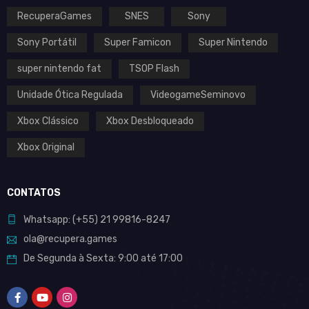
RecuperaGames
SNES
Sony
Sony Portátil
Super Famicon
Super Nintendo
super nintendo fat
TSOP Flash
Unidade Ótica Regulada
VideogameSeminovo
Xbox Clássico
Xbox Desbloqueado
Xbox Original
CONTATOS
Whatsapp:
(+55)
21 99816-8247
ola@recupera.games
De Segunda à Sexta: 9:00 até 17:00