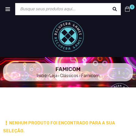
0
FAMICOM
Início
Loja
Clássicos
Famicom
›
›
›
NENHUM PRODUTO FOI ENCONTRADO PARA A SUA
SELEÇÃO.