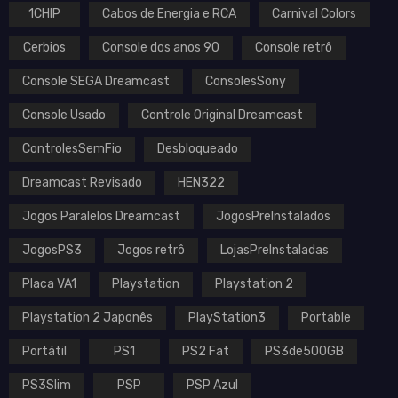
1CHIP
Cabos de Energia e RCA
Carnival Colors
Cerbios
Console dos anos 90
Console retrô
Console SEGA Dreamcast
ConsolesSony
Console Usado
Controle Original Dreamcast
ControlesSemFio
Desbloqueado
Dreamcast Revisado
HEN322
Jogos Paralelos Dreamcast
JogosPreInstalados
JogosPS3
Jogos retrô
LojasPreInstaladas
Placa VA1
Playstation
Playstation 2
Playstation 2 Japonês
PlayStation3
Portable
Portátil
PS1
PS2 Fat
PS3de500GB
PS3Slim
PSP
PSP Azul