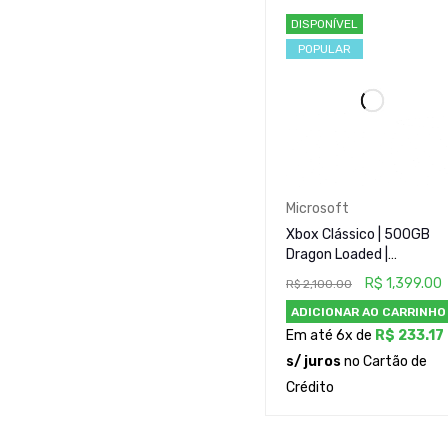
Jogos (1)
DISPONÍVEL
Microsoft (1)
POPULAR
Nintendo (1)
Portáteis (0)
Raros e Colecionáveis (
Sony (3)
PREÇO
Microsoft
Xbox Clássico | 500GB
Dragon Loaded |
Desbloqueado TSOP Flas
R$
1,399.00
R$
2,100.00
+ Cerbios | 2 Controles (1
ADICIONAR AO CARRINHO
Original + 1 Paralelo)
CONDIÇÃO
Em até 6x de
R$
233.17
s/ juros
no Cartão de
Crédito
ESTADO