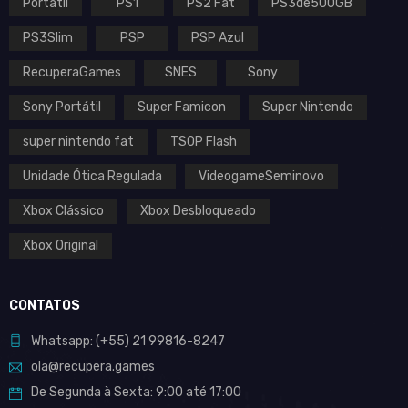
Portátil
PS1
PS2 Fat
PS3de500GB
PS3Slim
PSP
PSP Azul
RecuperaGames
SNES
Sony
Sony Portátil
Super Famicon
Super Nintendo
super nintendo fat
TSOP Flash
Unidade Ótica Regulada
VideogameSeminovo
Xbox Clássico
Xbox Desbloqueado
Xbox Original
CONTATOS
Whatsapp:
(+55)
21 99816-8247
ola@recupera.games
De Segunda à Sexta: 9:00 até 17:00