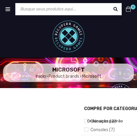
0
MICROSOFT
Início
Product brands
Microsoft
›
›
COMPRE POR CATEGORI
MOSTRAR APENAS PRODU
Ordenação padrão
Clássicos (2)
Consoles (7)