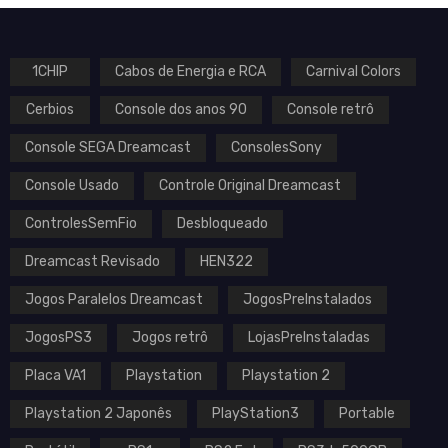
1CHIP
Cabos de Energia e RCA
Carnival Colors
Cerbios
Console dos anos 90
Console retrô
VOLTAGEM
Console SEGA Dreamcast
ConsolesSony
Console Usado
Controle Original Dreamcast
ControlesSemFio
Desbloqueado
Dreamcast Revisado
HEN322
Jogos Paralelos Dreamcast
JogosPreInstalados
JogosPS3
Jogos retrô
LojasPreInstaladas
Placa VA1
Playstation
Playstation 2
Playstation 2 Japonês
PlayStation3
Portable