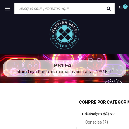
0
PS1 FAT
Início
Loja
Produtos marcados com a tag “PS1 Fat”
›
›
COMPRE POR CATEGORI
MOSTRAR APENAS PRODU
Ordenação padrão
Clássicos (2)
Consoles (7)