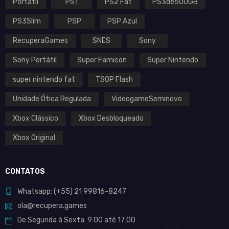
Portátil
PS1
PS2 Fat
PS3de500GB
PS3Slim
PSP
PSP Azul
RecuperaGames
SNES
Sony
Sony Portátil
Super Famicon
Super Nintendo
super nintendo fat
TSOP Flash
Unidade Ótica Regulada
VideogameSeminovo
Xbox Clássico
Xbox Desbloqueado
Xbox Original
CONTATOS
Whatsapp:
(+55)
21 99816-8247
ola@recupera.games
De Segunda à Sexta: 9:00 até 17:00