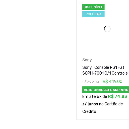
Jogos (1)
DISPONÍVEL
Microsoft (1)
POPULAR
Nintendo (1)
Portáteis (0)
Raros e Colecionáveis (
Sony (3)
PREÇO
Sony
Sony | Console PS1 Fat
SCPH-7001 C/1 Controle 
Desbloqueado
R$
449.00
R$
699.00
ADICIONAR AO CARRINHO
CONDIÇÃO
Em até 6x de
R$
74.83
s/ juros
no Cartão de
Crédito
ESTADO