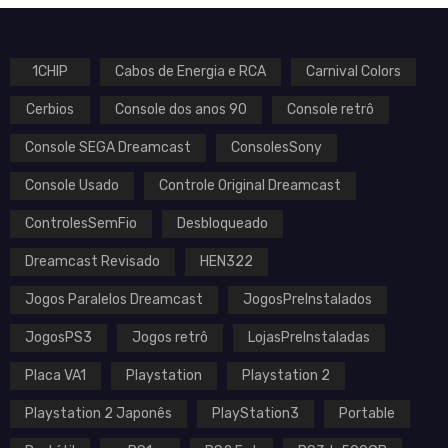
1CHIP
Cabos de Energia e RCA
Carnival Colors
Cerbios
Console dos anos 90
Console retrô
VOLTAGEM
Console SEGA Dreamcast
ConsolesSony
Console Usado
Controle Original Dreamcast
ControlesSemFio
Desbloqueado
MARCA
Dreamcast Revisado
HEN322
Atari
Jogos Paralelos Dreamcast
JogosPreInstalados
Bandai
MD
JogosPS3
Jogos retrô
LojasPreInstaladas
Microsoft
Placa VA1
Playstation
Playstation 2
Nintendo
Sega
Playstation 2 Japonês
PlayStation3
Portable
Sony