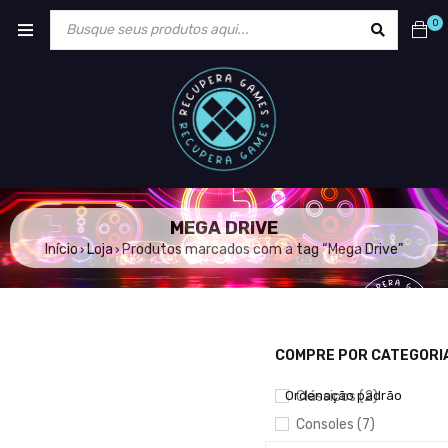
0
MEGA DRIVE
Início
Loja
Produtos marcados com a tag “Mega Drive”
›
›
COMPRE POR CATEGORI
MOSTRAR APENAS PRODU
Ordenação padrão
Clássicos (2)
Consoles (7)