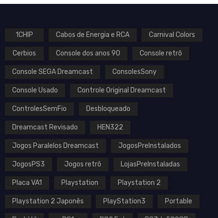
1CHIP
Cabos de Energia e RCA
Carnival Colors
Cerbios
Console dos anos 90
Console retrô
VOLTAGEM
Console SEGA Dreamcast
ConsolesSony
Console Usado
Controle Original Dreamcast
ControlesSemFio
Desbloqueado
MARCA
Dreamcast Revisado
HEN322
Atari
Jogos Paralelos Dreamcast
JogosPreInstalados
Bandai
MD
JogosPS3
Jogos retrô
LojasPreInstaladas
Microsoft
Placa VA1
Playstation
Playstation 2
Nintendo
Sega
Playstation 2 Japonês
PlayStation3
Portable
Sony