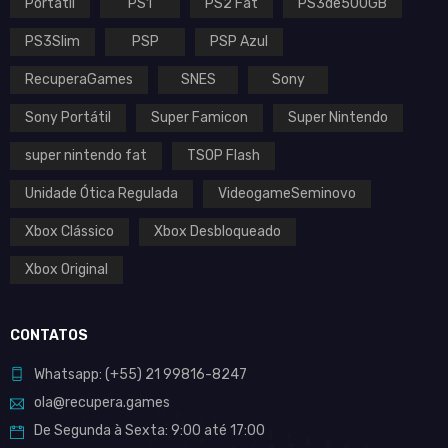
Portátil
PS1
PS2 Fat
PS3de500GB
PS3Slim
PSP
PSP Azul
RecuperaGames
SNES
Sony
Sony Portátil
Super Famicon
Super Nintendo
super nintendo fat
TSOP Flash
Unidade Ótica Regulada
VideogameSeminovo
Xbox Clássico
Xbox Desbloqueado
Xbox Original
CONTATOS
Whatsapp:
(+55)
21 99816-8247
ola@recupera.games
De Segunda à Sexta: 9:00 até 17:00