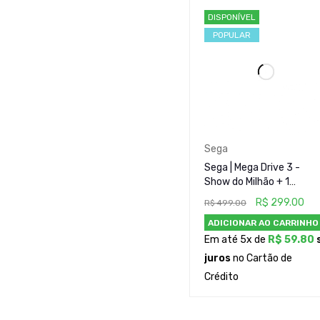
Jogos (1)
DISPONÍVEL
Microsoft (1)
POPULAR
Nintendo (1)
Portáteis (0)
Raros e Colecionáveis (
Sony (3)
PREÇO
Sega
Sega | Mega Drive 3 -
Show do Milhão + 1
Cartucho
R$
299.00
R$
499.00
ADICIONAR AO CARRINHO
CONDIÇÃO
Em até 5x de
R$
59.80
juros
no Cartão de
Crédito
ESTADO