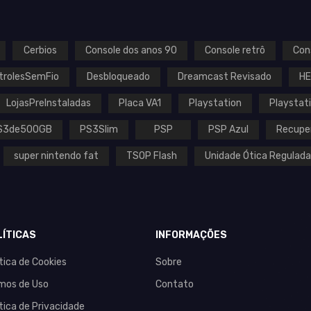
Cerbios
Console dos anos 90
Console retrô
Con
trolesSemFio
Desbloqueado
Dreamcast Revisado
H
LojasPreInstaladas
Placa VA1
Playstation
Playstat
S3de500GB
PS3Slim
PSP
PSP Azul
Recupe
super nintendo fat
TSOP Flash
Unidade Ótica Regulada
LÍTICAS
INFORMAÇÕES
ítica de Cookies
Sobre
mos de Uso
Contato
ítica de Privacidade