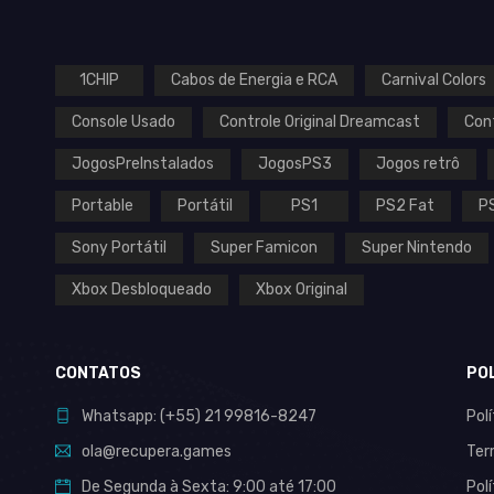
1CHIP
Cabos de Energia e RCA
Carnival Colors
Console Usado
Controle Original Dreamcast
Con
JogosPreInstalados
JogosPS3
Jogos retrô
Portable
Portátil
PS1
PS2 Fat
P
Sony Portátil
Super Famicon
Super Nintendo
Xbox Desbloqueado
Xbox Original
CONTATOS
PO
Whatsapp:
(+55)
21 99816-8247
Pol
ola@recupera.games
Ter
De Segunda à Sexta: 9:00 até 17:00
Pol