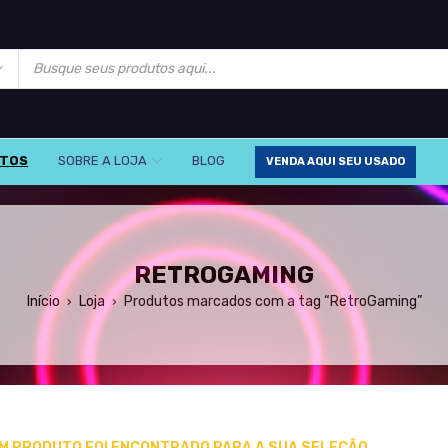
UTOS
SOBRE A LOJA
BLOG
VENDA AQUI SEU USADO
RETROGAMING
Início
Loja
Produtos marcados com a tag “RetroGaming”
›
›
M PRODUTO FOI ENCONTRADO PARA A SUA SELEÇÃO.