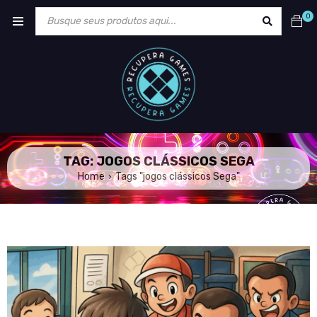
0
TAG: JOGOS CLÁSSICOS SEGA
Home
Tags "jogos clássicos Sega"
›