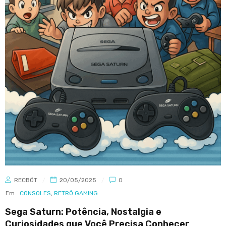
RECBÓT
20/05/2025
0
Em
CONSOLES
,
RETRÔ GAMING
Sega Saturn: Potência, Nostalgia e
Curiosidades que Você Precisa Conhecer