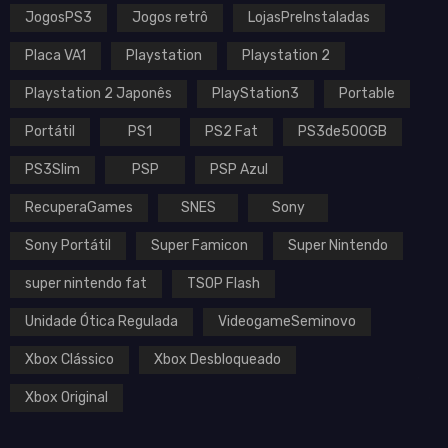
JogosPS3
Jogos retrô
LojasPreInstaladas
Placa VA1
Playstation
Playstation 2
Playstation 2 Japonês
PlayStation3
Portable
Portátil
PS1
PS2 Fat
PS3de500GB
PS3Slim
PSP
PSP Azul
RecuperaGames
SNES
Sony
Sony Portátil
Super Famicon
Super Nintendo
super nintendo fat
TSOP Flash
Unidade Ótica Regulada
VideogameSeminovo
Xbox Clássico
Xbox Desbloqueado
Xbox Original