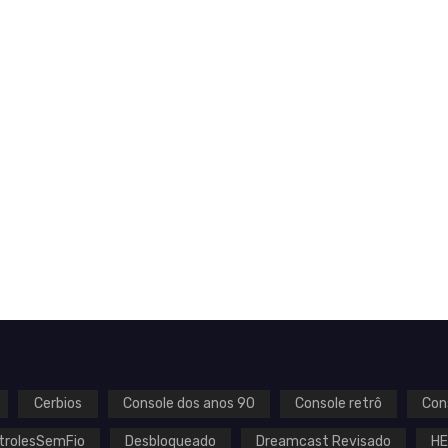
Cerbios
Console dos anos 90
Console retrô
Con
trolesSemFio
Desbloqueado
Dreamcast Revisado
H