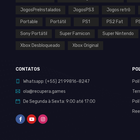
JogosPreInstalados
JogosPS3
Jogos retrô
Portable
Portátil
PS1
PS2 Fat
P
Sony Portátil
Super Famicon
Super Nintendo
Xbox Desbloqueado
Xbox Original
CONTATOS
PO
Whatsapp:
(+55)
21 99816-8247
Pol
ola@recupera.games
Ter
De Segunda à Sexta: 9:00 até 17:00
Pol
Ree