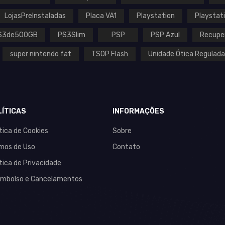
LojasPreInstaladas
Placa VA1
Playstation
Playstat
S3de500GB
PS3Slim
PSP
PSP Azul
Recupe
super nintendo fat
TSOP Flash
Unidade Ótica Regulada
LÍTICAS
INFORMAÇÕES
ítica de Cookies
Sobre
mos de Uso
Contato
ítica de Privacidade
mbolso e Cancelamentos