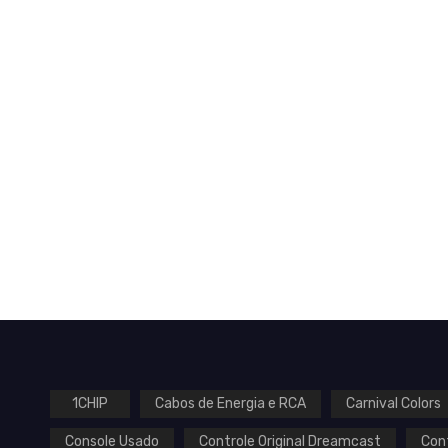
1CHIP
Cabos de Energia e RCA
Carnival Colors
Console Usado
Controle Original Dreamcast
Con