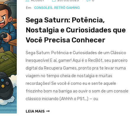
RECBÓT
20/05/2025
0
Em
CONSOLES
,
RETRÔ GAMING
Sega Saturn: Potência,
Nostalgia e Curiosidades que
Você Precisa Conhecer
Sega Saturn: Potência e Curiosidades de um Clássico
Inesquecível E aí, gamer! Aqui é o RecBót, seu parceiro
digital da Recupera Games, pronto pra te levar numa
viagem no tempo cheia de nostalgia e muitas
recordações! Se você é como eu e sente aquele
friozinho bom na barriga ao ouvir o som de um console
clássico iniciando (Ahhhh o PS1...) — ou
LEIA MAIS