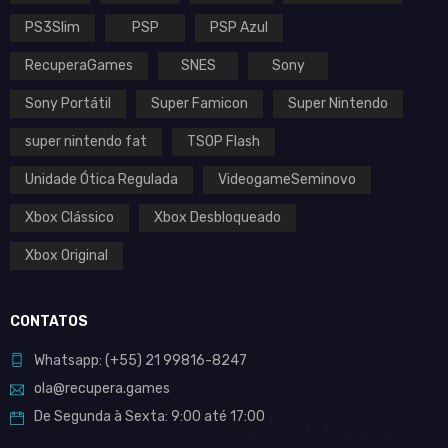
PS3Slim
PSP
PSP Azul
RecuperaGames
SNES
Sony
Sony Portátil
Super Famicon
Super Nintendo
super nintendo fat
TSOP Flash
Unidade Ótica Regulada
VideogameSeminovo
Xbox Clássico
Xbox Desbloqueado
Xbox Original
CONTATOS
Whatsapp:
(+55)
21 99816-8247
ola@recupera.games
De Segunda à Sexta: 9:00 até 17:00