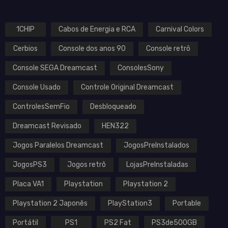
1CHIP
Cabos de Energia e RCA
Carnival Colors
Cerbios
Console dos anos 90
Console retrô
Console SEGA Dreamcast
ConsolesSony
Console Usado
Controle Original Dreamcast
ControlesSemFio
Desbloqueado
Dreamcast Revisado
HEN322
Jogos Paralelos Dreamcast
JogosPreInstalados
JogosPS3
Jogos retrô
LojasPreInstaladas
Placa VA1
Playstation
Playstation 2
Playstation 2 Japonês
PlayStation3
Portable
Portátil
PS1
PS2 Fat
PS3de500GB